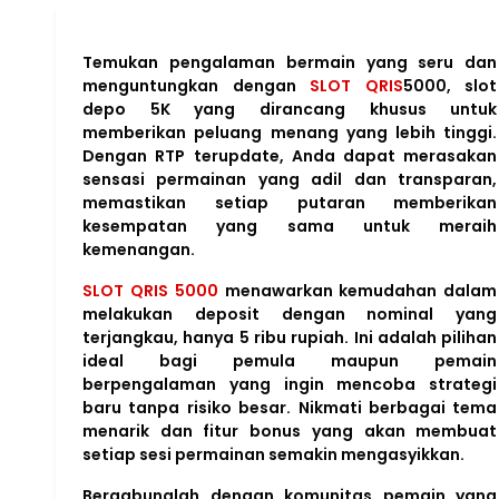
Temukan pengalaman bermain yang seru dan
menguntungkan dengan
SLOT QRIS
5000, slot
depo 5K yang dirancang khusus untuk
memberikan peluang menang yang lebih tinggi.
Dengan RTP terupdate, Anda dapat merasakan
sensasi permainan yang adil dan transparan,
memastikan setiap putaran memberikan
kesempatan yang sama untuk meraih
kemenangan.
SLOT QRIS 5000
menawarkan kemudahan dalam
melakukan deposit dengan nominal yang
terjangkau, hanya 5 ribu rupiah. Ini adalah pilihan
ideal bagi pemula maupun pemain
berpengalaman yang ingin mencoba strategi
baru tanpa risiko besar. Nikmati berbagai tema
menarik dan fitur bonus yang akan membuat
setiap sesi permainan semakin mengasyikkan.
Bergabunglah dengan komunitas pemain yang