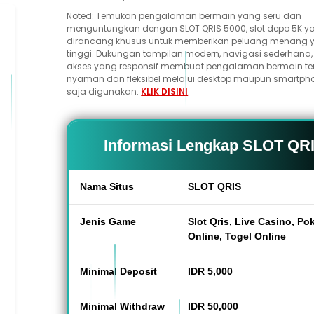
Noted: Temukan pengalaman bermain yang seru dan
menguntungkan dengan SLOT QRIS 5000, slot depo 5K y
dirancang khusus untuk memberikan peluang menang y
tinggi. Dukungan tampilan modern, navigasi sederhana, 
akses yang responsif membuat pengalaman bermain ter
nyaman dan fleksibel melalui desktop maupun smartph
saja digunakan.
KLIK DISINI
.
Informasi Lengkap SLOT QR
Nama Situs
SLOT QRIS
Jenis Game
Slot Qris, Live Casino, Po
Online, Togel Online
Minimal Deposit
IDR 5,000
Minimal Withdraw
IDR 50,000