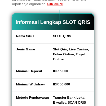
kapan saja digunakan.
KLIK DISINI
.
Informasi Lengkap SLOT QRIS
Nama Situs
SLOT QRIS
Jenis Game
Slot Qris, Live Casino,
Poker Online, Togel
Online
Minimal Deposit
IDR 5,000
Minimal Withdraw
IDR 50,000
Metode Pembayaran
Transfer Bank Lokal,
E-wallet, SCAN QRIS