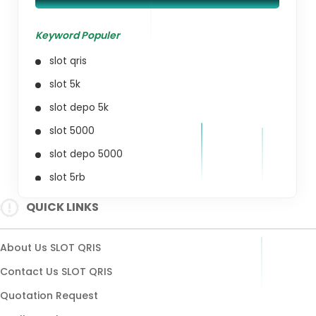
Keyword Populer
slot qris
slot 5k
slot depo 5k
slot 5000
slot depo 5000
slot 5rb
slot depo 5rb
QUICK LINKS
depo 5k
depo 5000
About Us SLOT QRIS
depo 5rb
Contact Us SLOT QRIS
slot hari ini
Quotation Request