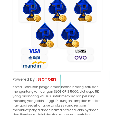
Powered by :
SLOT QRIS
Noted: Temukan pengalaman bermain yang seru dan
menguntungkan dengan SLOT QRIS 5000, slot depo 5K
yang dirancang khusus untuk memberikan peluang
menang yang lebih tinggi. Dukungan tampilan modern,
navigasi sederhana, serta akses yang responsif
membuat pengalaman bermain terasa lebih nyaman
dan fleksibel melalui desktop maupun smartphone