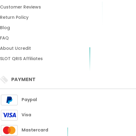
Customer Reviews
Return Policy
Blog
FAQ
About Ucredit
SLOT QRIS Affiliates
PAYMENT
Paypal
Visa
Mastercard