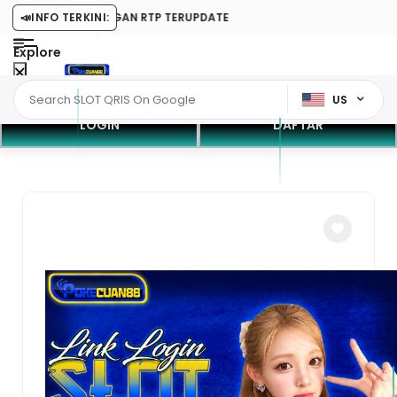
NG MENANG DENGAN RTP TERUPDATE
📣
INFO TERKINI:
Explore
US
LOGIN
DAFTAR