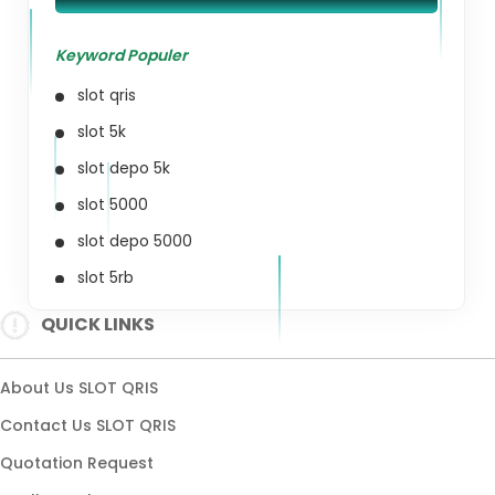
Keyword Populer
slot qris
slot 5k
slot depo 5k
slot 5000
slot depo 5000
slot 5rb
slot depo 5rb
QUICK LINKS
depo 5k
depo 5000
About Us SLOT QRIS
depo 5rb
Contact Us SLOT QRIS
slot hari ini
Quotation Request