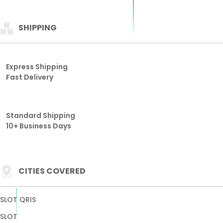
SHIPPING
Express Shipping
Fast Delivery
Standard Shipping
10+ Business Days
CITIES COVERED
SLOT QRIS
SLOT