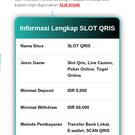
kapan saja digunakan.
KLIK DISINI
.
Informasi Lengkap SLOT QRIS
Nama Situs
SLOT QRIS
Jenis Game
Slot Qris, Live Casino,
Poker Online, Togel
Online
Minimal Deposit
IDR 5,000
Minimal Withdraw
IDR 50,000
Metode Pembayaran
Transfer Bank Lokal,
E-wallet, SCAN QRIS