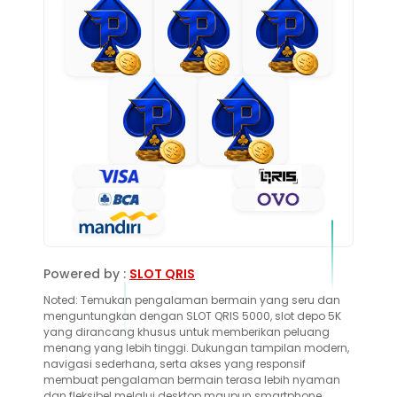
Powered by :
SLOT QRIS
Noted: Temukan pengalaman bermain yang seru dan
menguntungkan dengan SLOT QRIS 5000, slot depo 5K
yang dirancang khusus untuk memberikan peluang
menang yang lebih tinggi. Dukungan tampilan modern,
navigasi sederhana, serta akses yang responsif
membuat pengalaman bermain terasa lebih nyaman
dan fleksibel melalui desktop maupun smartphone