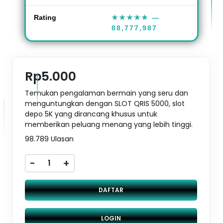
Rating
★★★★★
—
88,777,987
Rp5.000
Temukan pengalaman bermain yang seru dan
menguntungkan dengan SLOT QRIS 5000, slot
depo 5K yang dirancang khusus untuk
memberikan peluang menang yang lebih tinggi.
98.789 Ulasan
-
+
DAFTAR
LOGIN