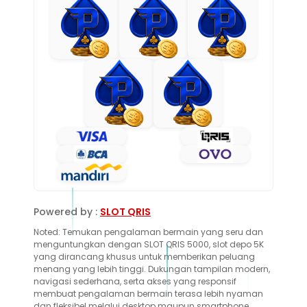
Powered by :
SLOT QRIS
Noted: Temukan pengalaman bermain yang seru dan
menguntungkan dengan SLOT QRIS 5000, slot depo 5K
yang dirancang khusus untuk memberikan peluang
menang yang lebih tinggi. Dukungan tampilan modern,
navigasi sederhana, serta akses yang responsif
membuat pengalaman bermain terasa lebih nyaman
dan fleksibel melalui desktop maupun smartphone