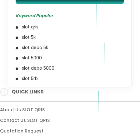
Keyword Populer
slot qris
slot 5k
slot depo 5k
slot 5000
slot depo 5000
slot 5rb
slot depo 5rb
QUICK LINKS
depo 5k
depo 5000
About Us SLOT QRIS
depo 5rb
Contact Us SLOT QRIS
slot hari ini
Quotation Request