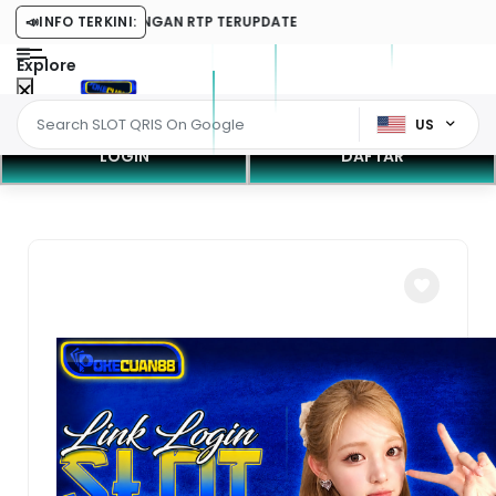
PANG MENANG DENGAN RTP TERUPDATE
📣
INFO TERKINI:
Explore
US
LOGIN
DAFTAR