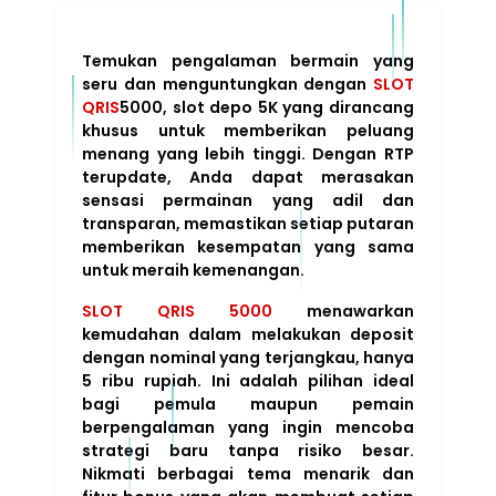
Temukan pengalaman bermain yang
seru dan menguntungkan dengan
SLOT
QRIS
5000, slot depo 5K yang dirancang
khusus untuk memberikan peluang
menang yang lebih tinggi. Dengan RTP
terupdate, Anda dapat merasakan
sensasi permainan yang adil dan
transparan, memastikan setiap putaran
memberikan kesempatan yang sama
untuk meraih kemenangan.
SLOT QRIS 5000
menawarkan
kemudahan dalam melakukan deposit
dengan nominal yang terjangkau, hanya
5 ribu rupiah. Ini adalah pilihan ideal
bagi pemula maupun pemain
berpengalaman yang ingin mencoba
strategi baru tanpa risiko besar.
Nikmati berbagai tema menarik dan