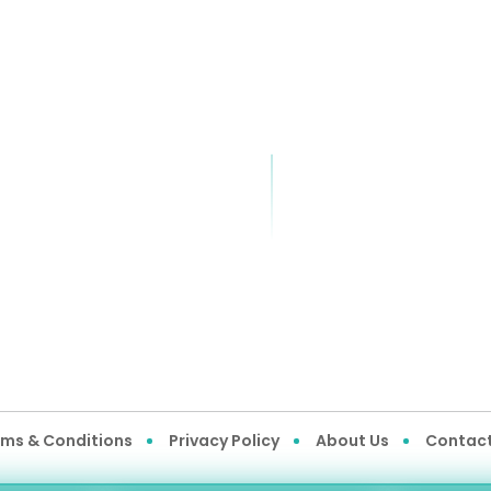
rms & Conditions
Privacy Policy
About Us
Contact