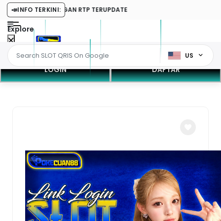
ANG MENANG DENGAN RTP TERUPDATE
📣
INFO TERKINI:
Explore
US
LOGIN
DAFTAR