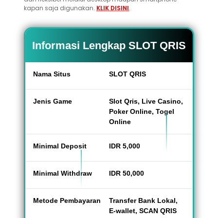
kapan saja digunakan.
KLIK DISINI
.
Informasi Lengkap SLOT QRIS
Nama Situs
SLOT QRIS
Jenis Game
Slot Qris, Live Casino,
Poker Online, Togel
Online
Minimal Deposit
IDR 5,000
Minimal Withdraw
IDR 50,000
Metode Pembayaran
Transfer Bank Lokal,
E-wallet, SCAN QRIS