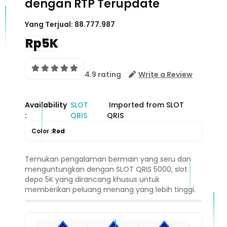
dengan RTP Terupdate
Yang Terjual:
88.777.987
Rp5K
4.9 rating
Write a Review
Availability
SLOT
Imported from SLOT
:
QRIS
QRIS
Color :
Red
Temukan pengalaman bermain yang seru dan
menguntungkan dengan SLOT QRIS 5000, slot
depo 5K yang dirancang khusus untuk
memberikan peluang menang yang lebih tinggi.