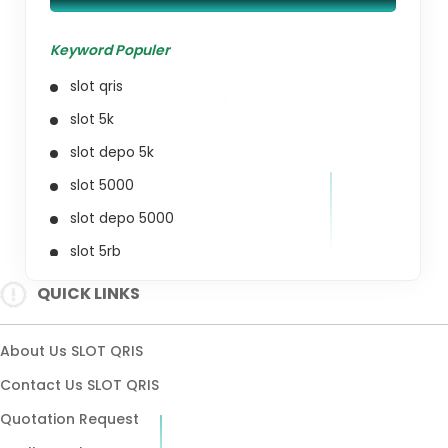
Keyword Populer
slot qris
slot 5k
slot depo 5k
slot 5000
slot depo 5000
slot 5rb
slot depo 5rb
QUICK LINKS
depo 5k
depo 5000
About Us SLOT QRIS
depo 5rb
Contact Us SLOT QRIS
slot hari ini
Quotation Request