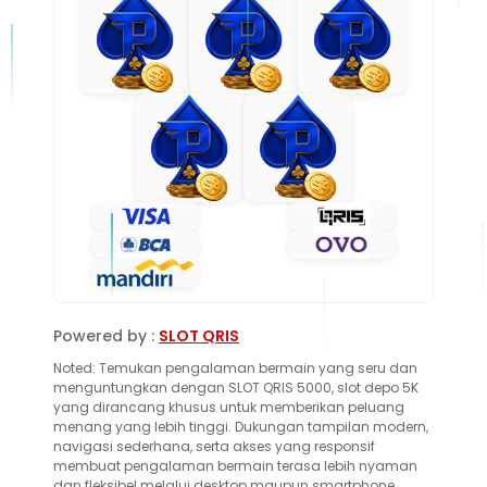
Powered by :
SLOT QRIS
Noted: Temukan pengalaman bermain yang seru dan
menguntungkan dengan SLOT QRIS 5000, slot depo 5K
yang dirancang khusus untuk memberikan peluang
menang yang lebih tinggi. Dukungan tampilan modern,
navigasi sederhana, serta akses yang responsif
membuat pengalaman bermain terasa lebih nyaman
dan fleksibel melalui desktop maupun smartphone