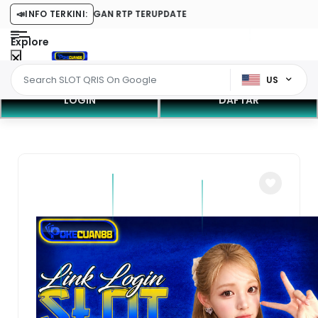
ANG MENANG DENGAN RTP TERUPDATE
📣
INFO TERKINI:
Explore
US
LOGIN
DAFTAR