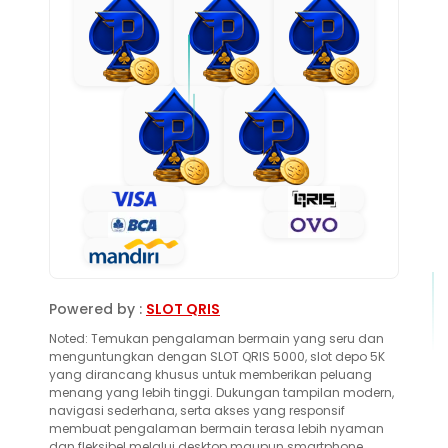
Powered by :
SLOT QRIS
Noted: Temukan pengalaman bermain yang seru dan
menguntungkan dengan SLOT QRIS 5000, slot depo 5K
yang dirancang khusus untuk memberikan peluang
menang yang lebih tinggi. Dukungan tampilan modern,
navigasi sederhana, serta akses yang responsif
membuat pengalaman bermain terasa lebih nyaman
dan fleksibel melalui desktop maupun smartphone