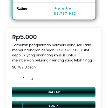
Rating
★★★★★
—
88,777,987
Rp5.000
Temukan pengalaman bermain yang seru dan
menguntungkan dengan SLOT QRIS 5000, slot
depo 5K yang dirancang khusus untuk
memberikan peluang menang yang lebih tinggi.
98.789 Ulasan
-
+
DAFTAR
LOGIN