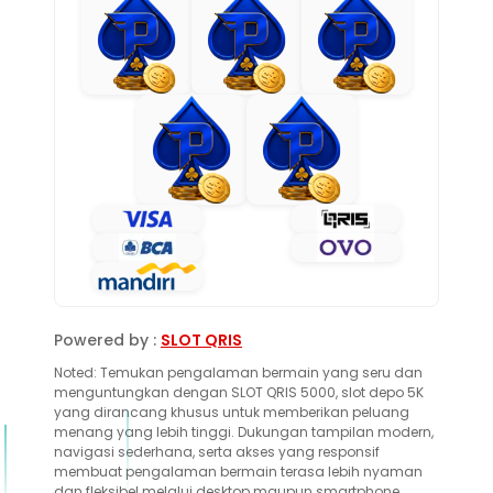
Powered by :
SLOT QRIS
Noted: Temukan pengalaman bermain yang seru dan
menguntungkan dengan SLOT QRIS 5000, slot depo 5K
yang dirancang khusus untuk memberikan peluang
menang yang lebih tinggi. Dukungan tampilan modern,
navigasi sederhana, serta akses yang responsif
membuat pengalaman bermain terasa lebih nyaman
dan fleksibel melalui desktop maupun smartphone