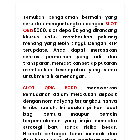
Temukan pengalaman bermain yang
seru dan menguntungkan dengan
SLOT
QRIS
5000, slot depo 5K yang dirancang
khusus untuk memberikan peluang
menang yang lebih tinggi. Dengan RTP
terupdate, Anda dapat merasakan
sensasi permainan yang adil dan
transparan, memastikan setiap putaran
memberikan kesempatan yang sama
untuk meraih kemenangan.
SLOT QRIS 5000
menawarkan
kemudahan dalam melakukan deposit
dengan nominal yang terjangkau, hanya
5 ribu rupiah. Ini adalah pilihan ideal
bagi pemula maupun pemain
berpengalaman yang ingin mencoba
strategi baru tanpa risiko besar.
Nikmati berbagai tema menarik dan