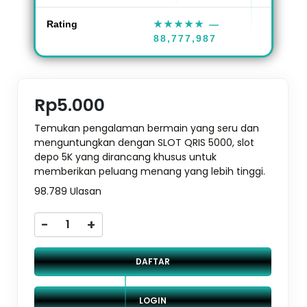
Rating
★★★★★
—
88,777,987
Rp5.000
Temukan pengalaman bermain yang seru dan
menguntungkan dengan SLOT QRIS 5000, slot
depo 5K yang dirancang khusus untuk
memberikan peluang menang yang lebih tinggi.
98.789 Ulasan
-
+
DAFTAR
LOGIN