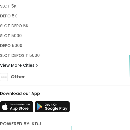
SLOT 5K
DEPO 5K
SLOT DEPO 5K
SLOT 5000
DEPO 5000
SLOT DEPOSIT 5000
View More Cities
Other
Download our App
POWERED BY: KDJ