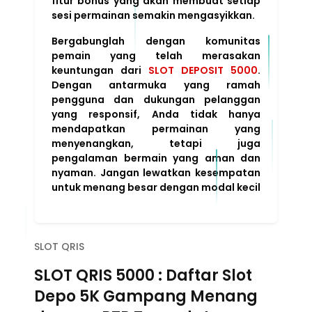
fitur bonus yang akan membuat setiap
sesi permainan semakin mengasyikkan.
Bergabunglah dengan komunitas
pemain yang telah merasakan
keuntungan dari
SLOT DEPOSIT 5000
.
Dengan antarmuka yang ramah
pengguna dan dukungan pelanggan
yang responsif, Anda tidak hanya
mendapatkan permainan yang
menyenangkan, tetapi juga
pengalaman bermain yang aman dan
nyaman. Jangan lewatkan kesempatan
untuk menang besar dengan modal kecil
SLOT QRIS
SLOT QRIS 5000 : Daftar Slot
Depo 5K Gampang Menang