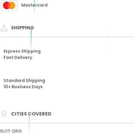
Mastercard
SHIPPING
Express Shipping
Fast Delivery
Standard Shipping
10+ Business Days
CITIES COVERED
SLOT QRIS