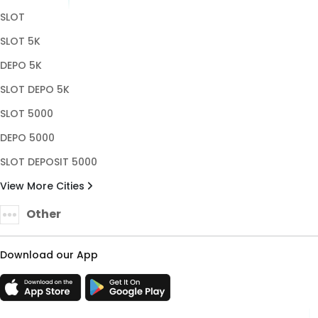
SLOT
SLOT 5K
DEPO 5K
SLOT DEPO 5K
SLOT 5000
DEPO 5000
SLOT DEPOSIT 5000
View More Cities
Other
Download our App