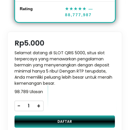
Rating
★★★★★
—
88,777,987
Rp5.000
Selamat datang di SLOT QRIS 5000, situs slot
terpercaya yang menawarkan pengalaman
bermain yang menyenangkan dengan deposit
minimal hanya 5 ribu! Dengan RTP terupdate,
Anda memiliki peluang lebih besar untuk meraih
kemenangan besar.
98.789 Ulasan
-
+
DAFTAR