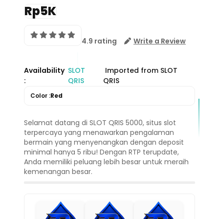
Rp5K
4.9 rating
Write a Review
Availability
SLOT
Imported from SLOT
:
QRIS
QRIS
Color :
Red
Selamat datang di SLOT QRIS 5000, situs slot
terpercaya yang menawarkan pengalaman
bermain yang menyenangkan dengan deposit
minimal hanya 5 ribu! Dengan RTP terupdate,
Anda memiliki peluang lebih besar untuk meraih
kemenangan besar.