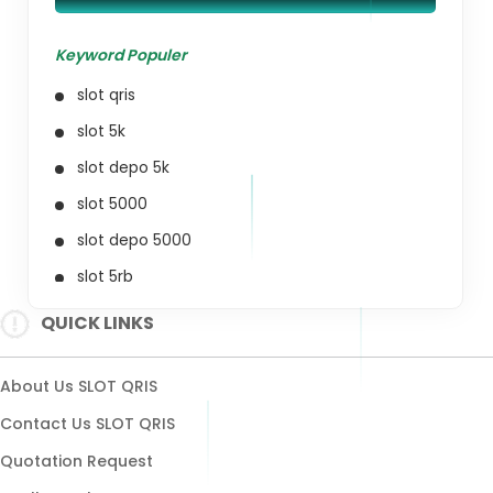
Keyword Populer
slot qris
slot 5k
slot depo 5k
slot 5000
slot depo 5000
slot 5rb
slot depo 5rb
QUICK LINKS
depo 5k
depo 5000
About Us SLOT QRIS
depo 5rb
Contact Us SLOT QRIS
slot hari ini
Quotation Request