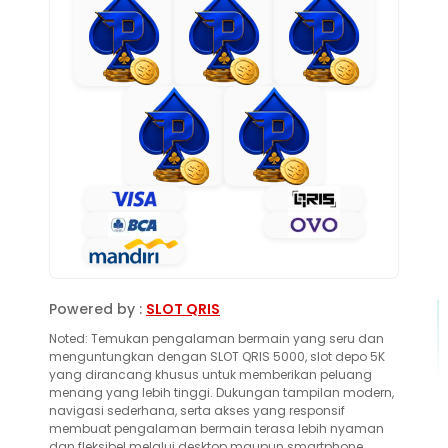
Powered by :
SLOT QRIS
Noted: Temukan pengalaman bermain yang seru dan
menguntungkan dengan SLOT QRIS 5000, slot depo 5K
yang dirancang khusus untuk memberikan peluang
menang yang lebih tinggi. Dukungan tampilan modern,
navigasi sederhana, serta akses yang responsif
membuat pengalaman bermain terasa lebih nyaman
dan fleksibel melalui desktop maupun smartphone