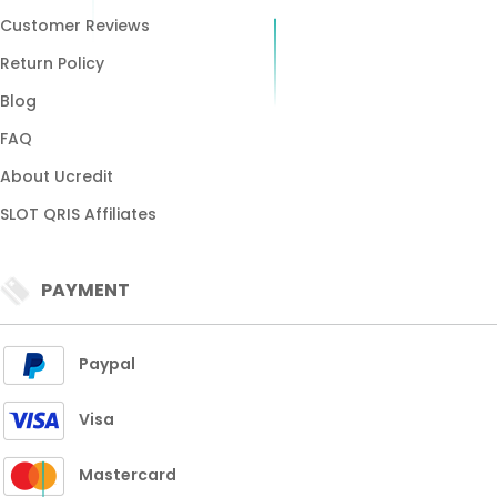
Customer Reviews
Return Policy
Blog
FAQ
About Ucredit
SLOT QRIS Affiliates
PAYMENT
Paypal
Visa
Mastercard