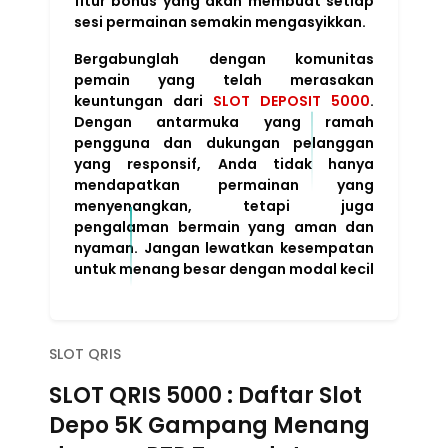
fitur bonus yang akan membuat setiap
sesi permainan semakin mengasyikkan.
Bergabunglah dengan komunitas
pemain yang telah merasakan
keuntungan dari
SLOT DEPOSIT 5000
.
Dengan antarmuka yang ramah
pengguna dan dukungan pelanggan
yang responsif, Anda tidak hanya
mendapatkan permainan yang
menyenangkan, tetapi juga
pengalaman bermain yang aman dan
nyaman. Jangan lewatkan kesempatan
untuk menang besar dengan modal kecil
SLOT QRIS
SLOT QRIS 5000 : Daftar Slot
Depo 5K Gampang Menang