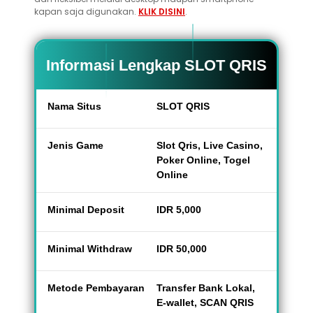
kapan saja digunakan.
KLIK DISINI
.
Informasi Lengkap SLOT QRIS
Nama Situs
SLOT QRIS
Jenis Game
Slot Qris, Live Casino,
Poker Online, Togel
Online
Minimal Deposit
IDR 5,000
Minimal Withdraw
IDR 50,000
Metode Pembayaran
Transfer Bank Lokal,
E-wallet, SCAN QRIS