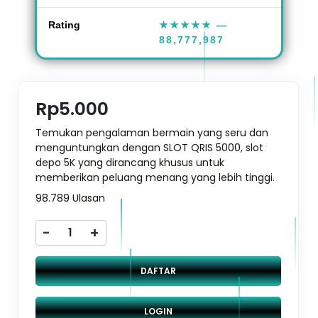
Rating
★★★★★
—
88,777,987
Rp5.000
Temukan pengalaman bermain yang seru dan
menguntungkan dengan SLOT QRIS 5000, slot
depo 5K yang dirancang khusus untuk
memberikan peluang menang yang lebih tinggi.
98.789 Ulasan
-
+
DAFTAR
LOGIN