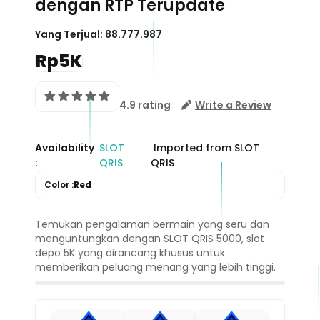
dengan RTP Terupdate
Yang Terjual:
88.777.987
Rp5K
4.9 rating
Write a Review
Availability
SLOT
Imported from SLOT
:
QRIS
QRIS
Color :
Red
Temukan pengalaman bermain yang seru dan
menguntungkan dengan SLOT QRIS 5000, slot
depo 5K yang dirancang khusus untuk
memberikan peluang menang yang lebih tinggi.