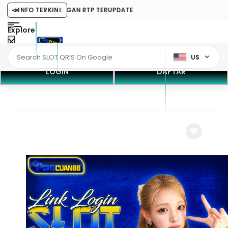
ANG MENANG DENGAN RTP TERUPDATE
📣
INFO TERKINI:
Explore
US
LOGIN
DAFTAR