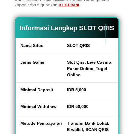
kapan saja digunakan.
KLIK DISINI
.
Informasi Lengkap SLOT QRIS
Nama Situs
SLOT QRIS
Jenis Game
Slot Qris, Live Casino,
Poker Online, Togel
Online
Minimal Deposit
IDR 5,000
Minimal Withdraw
IDR 50,000
Metode Pembayaran
Transfer Bank Lokal,
E-wallet, SCAN QRIS