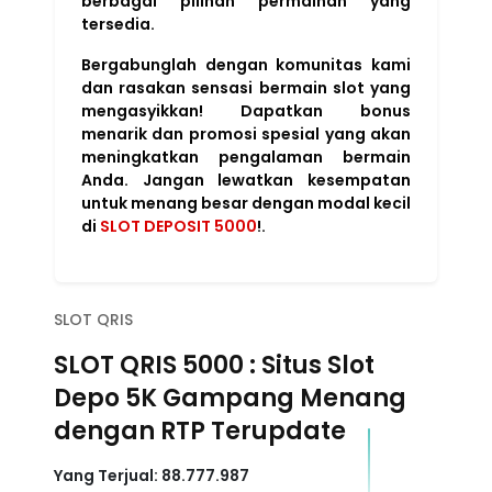
berbagai pilihan permainan yang
tersedia.
Bergabunglah dengan komunitas kami
dan rasakan sensasi bermain slot yang
mengasyikkan! Dapatkan bonus
menarik dan promosi spesial yang akan
meningkatkan pengalaman bermain
Anda. Jangan lewatkan kesempatan
untuk menang besar dengan modal kecil
di
SLOT DEPOSIT 5000
!.
SLOT QRIS
SLOT QRIS 5000 : Situs Slot
Depo 5K Gampang Menang
dengan RTP Terupdate
Yang Terjual:
88.777.987