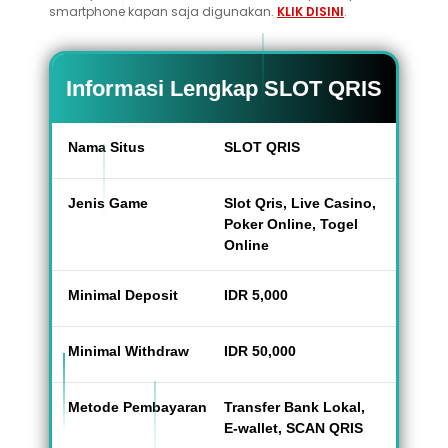
smartphone kapan saja digunakan.
KLIK DISINI
.
Informasi Lengkap SLOT QRIS
Nama Situs
SLOT QRIS
Jenis Game
Slot Qris, Live Casino,
Poker Online, Togel
Online
Minimal Deposit
IDR 5,000
Minimal Withdraw
IDR 50,000
Metode Pembayaran
Transfer Bank Lokal,
E-wallet, SCAN QRIS