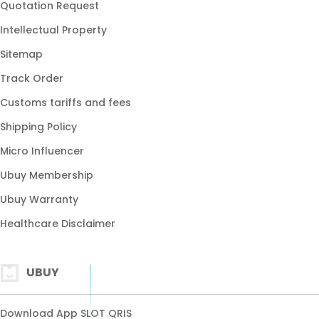
slot hari ini
Quotation Request
slot online gacor
Intellectual Property
slot terpercaya
Sitemap
slot gampang menang
Track Order
link slot
Customs tariffs and fees
situs slot Gacor
Shipping Policy
slot gacor hari
Micro Influencer
slot dana gacor
Ubuy Membership
slot gacor online
Ubuy Warranty
slot Asia
Healthcare Disclaimer
UBUY
Download App SLOT QRIS