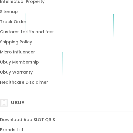
slot online gacor
Intellectual Property
slot terpercaya
Sitemap
slot gampang menang
Track Order
link slot
Customs tariffs and fees
situs slot Gacor
Shipping Policy
slot gacor hari
Micro Influencer
slot dana gacor
Ubuy Membership
slot gacor online
Ubuy Warranty
slot Asia
Healthcare Disclaimer
UBUY
Download App SLOT QRIS
Brands List