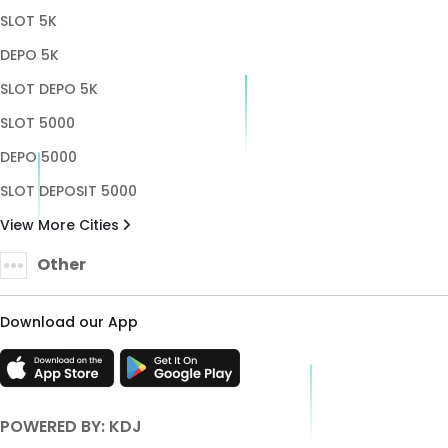
SLOT 5K
DEPO 5K
SLOT DEPO 5K
SLOT 5000
DEPO 5000
SLOT DEPOSIT 5000
View More Cities
Other
Download our App
POWERED BY: KDJ