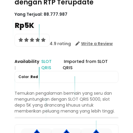
dengan RTP Terupdate
Yang Terjual:
88.777.987
Rp5K
4.9 rating
Write a Review
Availability
SLOT
Imported from SLOT
:
QRIS
QRIS
Color :
Red
Temukan pengalaman bermain yang seru dan
menguntungkan dengan SLOT QRIS 5000, slot
depo 5K yang dirancang khusus untuk
memberikan peluang menang yang lebih tinggi.