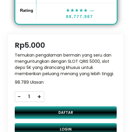
Rating
★★★★★
—
88,777,987
Rp5.000
Temukan pengalaman bermain yang seru dan
menguntungkan dengan SLOT QRIS 5000, slot
depo 5K yang dirancang khusus untuk
memberikan peluang menang yang lebih tinggi.
98.789 Ulasan
-
+
DAFTAR
LOGIN