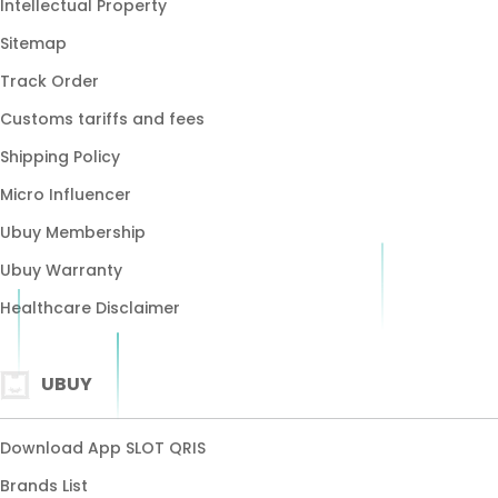
slot online gacor
Intellectual Property
slot terpercaya
Sitemap
slot gampang menang
Track Order
link slot
Customs tariffs and fees
situs slot Gacor
Shipping Policy
slot gacor hari
Micro Influencer
slot dana gacor
Ubuy Membership
slot gacor online
Ubuy Warranty
slot Asia
Healthcare Disclaimer
UBUY
Download App SLOT QRIS
Brands List