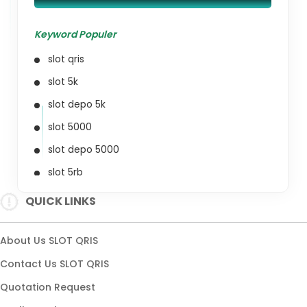
Keyword Populer
slot qris
slot 5k
slot depo 5k
slot 5000
slot depo 5000
slot 5rb
slot depo 5rb
QUICK LINKS
depo 5k
depo 5000
About Us SLOT QRIS
depo 5rb
Contact Us SLOT QRIS
slot hari ini
Quotation Request