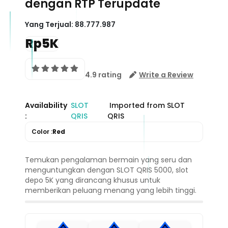
dengan RTP Terupdate
Yang Terjual:
88.777.987
Rp5K
4.9 rating
Write a Review
Availability
SLOT
Imported from SLOT
:
QRIS
QRIS
Color :
Red
Temukan pengalaman bermain yang seru dan
menguntungkan dengan SLOT QRIS 5000, slot
depo 5K yang dirancang khusus untuk
memberikan peluang menang yang lebih tinggi.