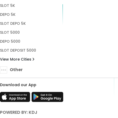
SLOT 5K
DEPO 5K
SLOT DEPO 5K
SLOT 5000
DEPO 5000
SLOT DEPOSIT 5000
View More Cities
Other
Download our App
POWERED BY: KDJ