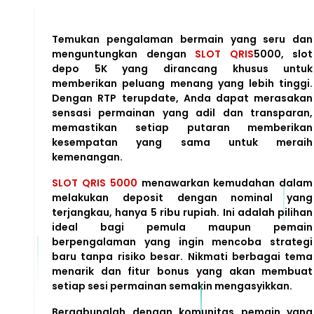
Temukan pengalaman bermain yang seru dan
menguntungkan dengan
SLOT QRIS
5000, slot
depo 5K yang dirancang khusus untuk
memberikan peluang menang yang lebih tinggi.
Dengan RTP terupdate, Anda dapat merasakan
sensasi permainan yang adil dan transparan,
memastikan setiap putaran memberikan
kesempatan yang sama untuk meraih
kemenangan.
SLOT QRIS 5000
menawarkan kemudahan dalam
melakukan deposit dengan nominal yang
terjangkau, hanya 5 ribu rupiah. Ini adalah pilihan
ideal bagi pemula maupun pemain
berpengalaman yang ingin mencoba strategi
baru tanpa risiko besar. Nikmati berbagai tema
menarik dan fitur bonus yang akan membuat
setiap sesi permainan semakin mengasyikkan.
Bergabunglah dengan komunitas pemain yang