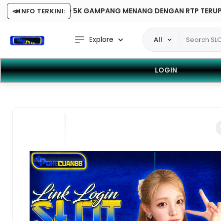
R SLOT DEPO 5K GAMPANG MENANG DENGAN RTP TERUPDATE
📣
INFO TERKINI:
Explore
All
LOGIN