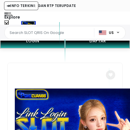
ANG MENANG DENGAN RTP TERUPDATE
📣
INFO TERKINI:
Explore
US
LOGIN
DAFTAR