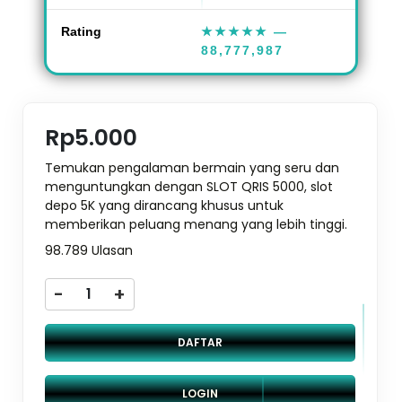
Rating
★★★★★
—
88,777,987
Rp5.000
Temukan pengalaman bermain yang seru dan
menguntungkan dengan SLOT QRIS 5000, slot
depo 5K yang dirancang khusus untuk
memberikan peluang menang yang lebih tinggi.
98.789 Ulasan
-
+
DAFTAR
LOGIN