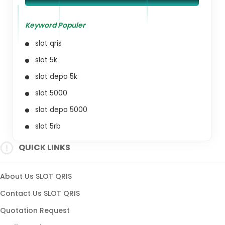
Keyword Populer
slot qris
slot 5k
slot depo 5k
slot 5000
slot depo 5000
slot 5rb
slot depo 5rb
QUICK LINKS
depo 5k
depo 5000
About Us SLOT QRIS
depo 5rb
Contact Us SLOT QRIS
slot hari ini
Quotation Request