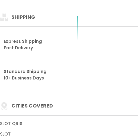
SHIPPING
Express Shipping
Fast Delivery
Standard Shipping
10+ Business Days
CITIES COVERED
SLOT QRIS
SLOT